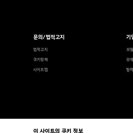
o
t
e
r
문의/법적고지
기
법적고지
모델
쿠키정책
관
사이트맵
협
ⓒ 2026 Hyundai Motor Company
이 사이트의 쿠키 정보