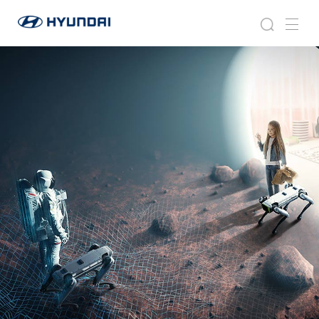
모
현
빌
모
검
메
대
빌
리
색
뉴
자
리
티
동
티
차
솔
솔
월
루
루
드
션
션
와
이
드
글
로
벌
네
비
게
이
션