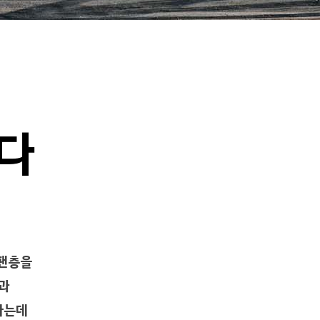
게
이
션
다
 팬층을
과
가는데