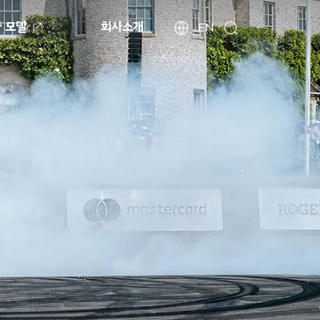
모델
회사소개
현
해
EN
검
외
대
색
법
자
인
동
사
차
이
월
트
드
찾
와
기
이
드
글
로
벌
네
비