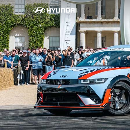
현
대
N
과
함
께
한
계
를
뛰
어
넘
다