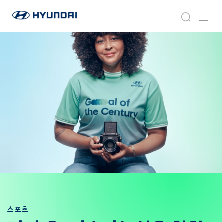
현
라
검
메
대
이
색
뉴
자
프
동
스
차
타
월
일
드
와
이
드
글
로
벌
네
비
게
이
션
스포츠