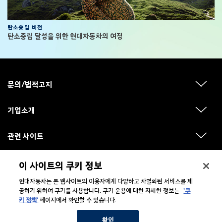
탄소중립 비전
탄소중립 달성을 위한 현대자동차의 여정
F
o
o
문의/법적고지
하
t
위
메
e
뉴
기업소개
r
하
보
위
기
메
뉴
관련 사이트
하
보
위
기
메
뉴
Hyundai Social Media
이 사이트의 쿠키 정보
하
보
위
기
메
현대자동차는 본 웹사이트의 이용자에게 다양하고 차별화된 서비스를 제
뉴
공하기 위하여 쿠키를 사용합니다. 쿠키 운용에 대한 자세한 정보는
'쿠
보
기
키 정책'
페이지에서 확인할 수 있습니다.
확인