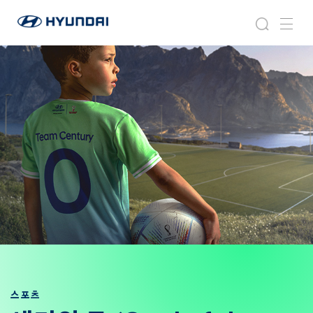
현
라
검
메
대
이
색
뉴
자
프
동
스
차
타
월
일
드
와
이
드
글
로
벌
네
비
게
이
션
스포츠