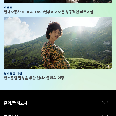
스포츠
현대자동차 × FIFA: 1999년부터 이어온 성공적인 파트너십
탄소중립 비전
탄소중립 달성을 위한 현대자동차의 여정
F
o
o
문의/법적고지
하
t
위
메
e
뉴