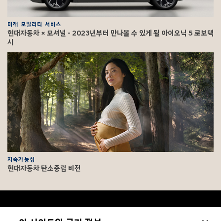
미래 모빌리티 서비스
현대자동차 × 모셔널 - 2023년부터 만나볼 수 있게 될 아이오닉 5 로보택
시
지속가능성
현대자동차 탄소중립 비전
F
o
o
문의/법적고지
하