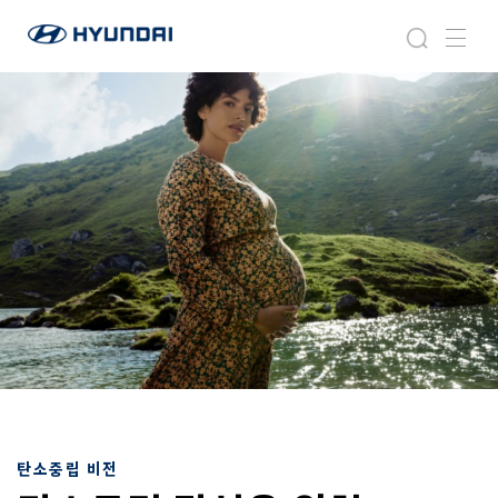
현
지
검
메
대
속
색
뉴
자
가
동
능
차
한
월
비
드
전
와
이
드
글
로
벌
네
비
게
이
션
탄소중립 비전