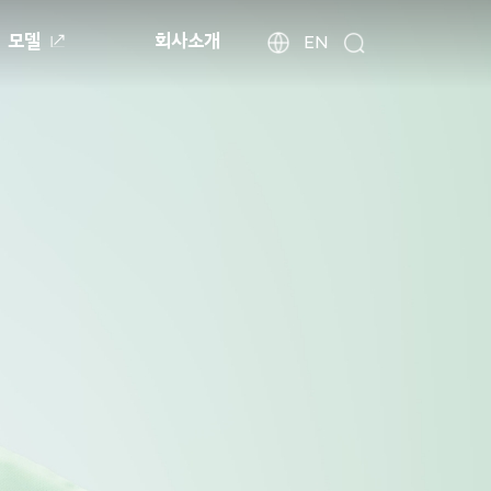
모델
회사소개
현
해
EN
검
외
대
색
법
자
인
동
사
차
이
월
트
드
찾
와
기
이
드
글
로
벌
네
비