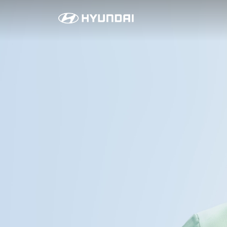
라
이
프
스
타
일