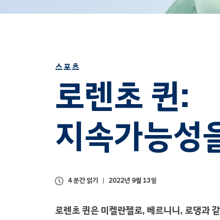
스포츠
로렌초 퀸:
지속가능성을
4 분간 읽기
2022년 9월 13일
로렌초 퀸은 미켈란젤로, 베르니니, 로댕과 