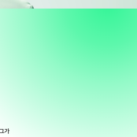
게
이
션
 그가