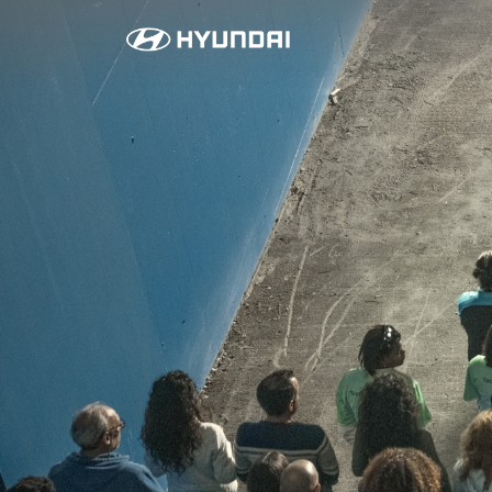
라
이
프
스
타
일