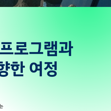
게
이
션
 프로그램과
향한 여정
차는