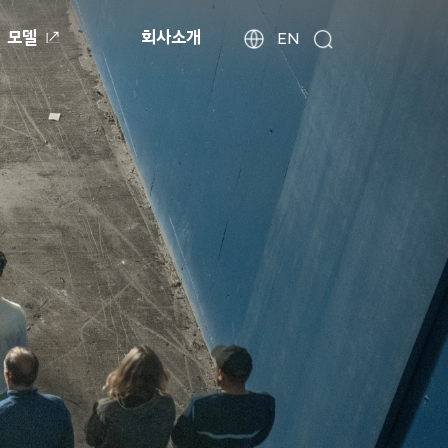
모델
회사소개
현
해
EN
검
외
대
색
법
자
인
동
사
차
이
월
트
드
찾
와
기
이
드
글
로
벌
네
비