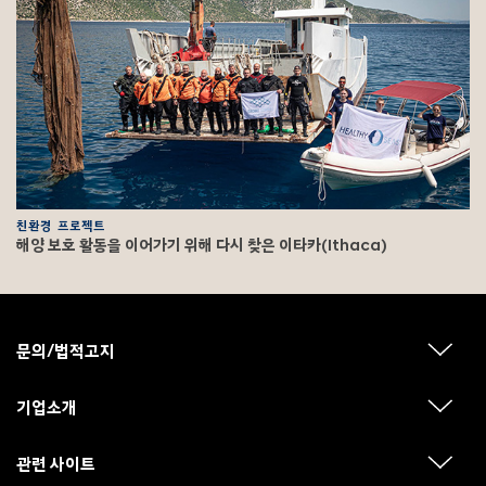
친환경 프로젝트
해양 보호 활동을 이어가기 위해 다시 찾은 이타카(Ithaca)
F
o
o
문의/법적고지
하
t
위
메
e
뉴
기업소개
r
하
보
위
기
메
뉴
관련 사이트
하
보
위