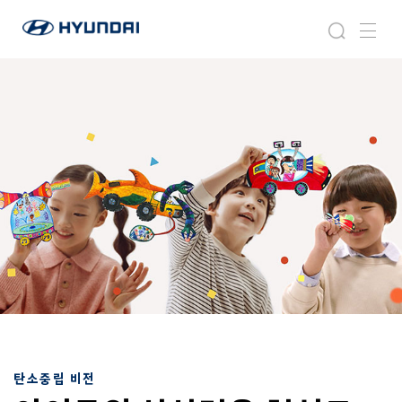
현
지
검
메
대
속
색
뉴
자
가
동
능
차
한
월
비
드
전
와
이
드
글
로
벌
네
비
게
이
션
탄소중립 비전