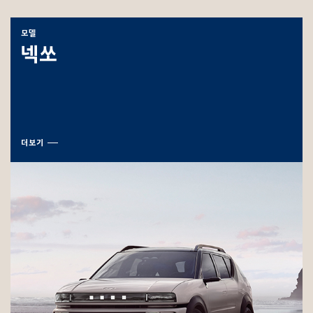
모델
넥쏘
더보기