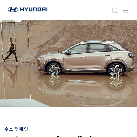
현
지
검
메
대
속
색
뉴
자
가
동
능
차
한
월
비
드
전
와
이
드
글
로
벌
네
비
게
이
션
수소 캠페인