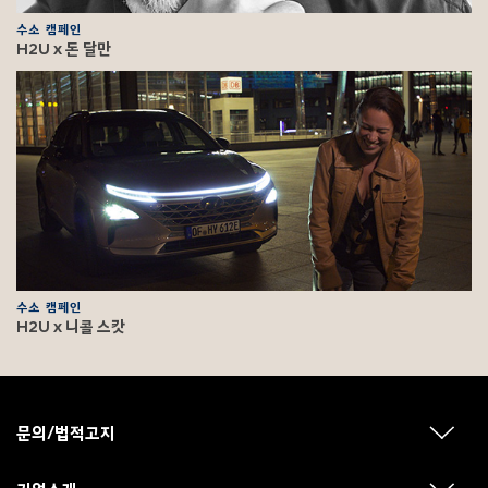
수소 캠페인
H2U x 돈 달만
수소 캠페인
H2U x 니콜 스캇
F
o
o
문의/법적고지
하
t
위
메
e
뉴