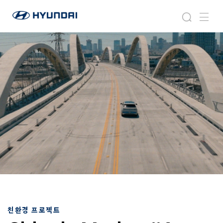
현
C
검
메
대
i
색
뉴
자
t
동
i
차
e
월
s
드
i
와
n
이
M
드
o
글
t
로
i
벌
o
네
n
비
#
게
4
이
로
션
스
앤
친환경 프로젝트
젤