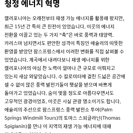
청정 에너지 혁명
캘리포니아는 오래전부터 재생 가능 에너지를 활용해 왔지만,
최근 15년 간 특히 큰 진전이 있었습니다. 이곳의 에너지
전환을 이끌고 있는 두 가지 “축”은 바로 풍력과 태양력.
카리스마 넘치면서도 편안한 성격이 특징인 애슐리의 따뜻한
환영을 받았던 팜스프링스에서 이러한 변화를 직접 살펴볼 수
있었습니다. 계곡에서 내려다보니 재생 에너지를 위한
캘리포니아의 야심 찬 노력이 얼마나 큰 규모로 이뤄지고
있는지 새삼 와닿았습니다. 수 킬로미터에 걸친 드넓은 공간에
셀 수 없이 많은 풍력 발전기들이 햇살을 받으며 바쁘게
돌아가고 있었습니다. 숨이 멎을 정도로 아름다우면서도
고무적인 광경이었죠. 이곳은 사실 관광 명소이기도 합니다.
애슐리의 주선으로 팜스프링스 풍력 발전소 투어(Palm
Springs Windmill Tours)의 토마스 스피글라닌(Thomas
Spiglanin)을 만나 이 지역의 재생 가능 에너지에 대해