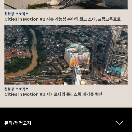
친환경 프로젝트
Cities in Motion #2 지속 가능성 분야의 최고 스타, 프랑크푸르트
친환경 프로젝트
Cities in Motion #3 자카르타의 플라스틱 폐기물 혁신
F
o
o
문의/법적고지
하
t
위