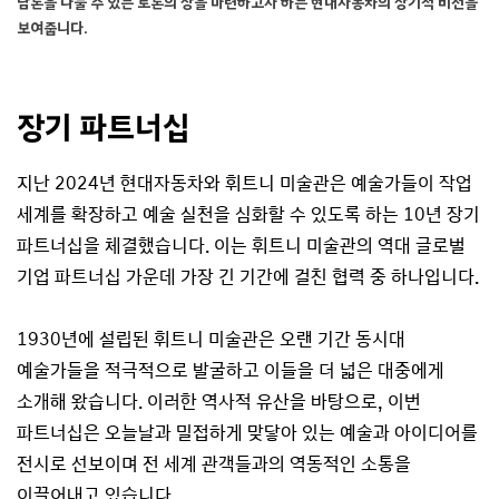
담론을 나눌 수 있는 토론의 장을 마련하고자 하는 현대자동차의 장기적 비전을
리
보여줍니다.
아
카
시
》
장기 파트너십
전
시
지난 2024년 현대자동차와 휘트니 미술관은 예술가들이 작업
개
막
세계를 확장하고 예술 실천을 심화할 수 있도록 하는 10년 장기
파트너십을 체결했습니다. 이는 휘트니 미술관의 역대 글로벌
기업 파트너십 가운데 가장 긴 기간에 걸친 협력 중 하나입니다.
1930년에 설립된 휘트니 미술관은 오랜 기간 동시대
예술가들을 적극적으로 발굴하고 이들을 더 넓은 대중에게
소개해 왔습니다. 이러한 역사적 유산을 바탕으로, 이번
파트너십은 오늘날과 밀접하게 맞닿아 있는 예술과 아이디어를
전시로 선보이며 전 세계 관객들과의 역동적인 소통을
이끌어내고 있습니다.