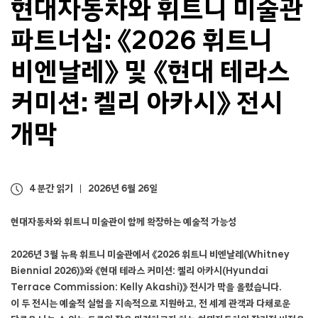
현대자동차와 휘트니 미술관
2
6
파트너십: 《2026 휘트니
휘
트
비엔날레》 및 《현대 테라스
니
비
엔
커미션: 켈리 아카시》 전시
날
레
개막
》
및
《
현
4 분간 읽기
2026년 6월 26일
대
테
현대자동차와 휘트니 미술관이 함께 확장하는 예술적 가능성
라
스
2026년 3월 뉴욕 휘트니 미술관에서 《2026 휘트니 비엔날레(Whitney
커
Biennial 2026)》와 《현대 테라스 커미션: 켈리 아카시(Hyundai
미
션
Terrace Commission: Kelly Akashi)》 전시가 막을 올렸습니다.
:
이 두 전시는 예술적 실험을 지속적으로 지원하고, 전 세계 관객과 다채로운
켈