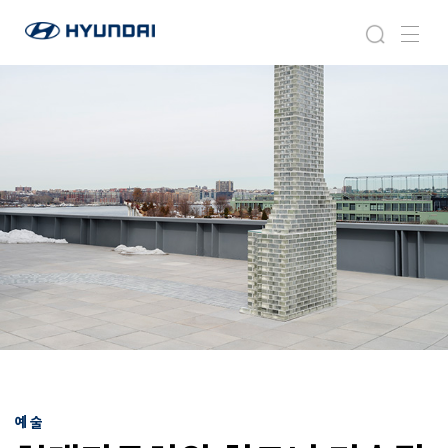
현
현
검
메
대
대
색
뉴
자
자
동
동
차
차
월
와
드
휘
와
트
이
니
드
미
글
술
로
관
벌
파
네
트
비
너
게
십
이
:
션
《
2
예술
0