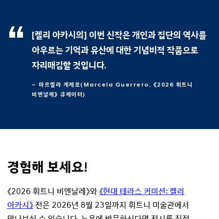
[켈리 아카시의] 이번 신작은 개인과 집단의 역사를
아우르는 기억과 유산에 대한 기념비적 작품으로
자리매김할 것입니다.
– 마르셀라 게레로(Marcela Guerrero, 《2026 휘트니
비엔날레》 큐레이터)
경험해 보세요!
《2026 휘트니 비엔날레》와
《현대 테라스 커미션: 켈리
아카시》
전은 2026년 8월 23일까지 휘트니 미술관에서
만나보실 수 있습니다. 뉴욕에 방문하신다면 전시를 직접