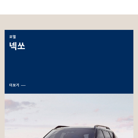
모델
넥쏘
더보기