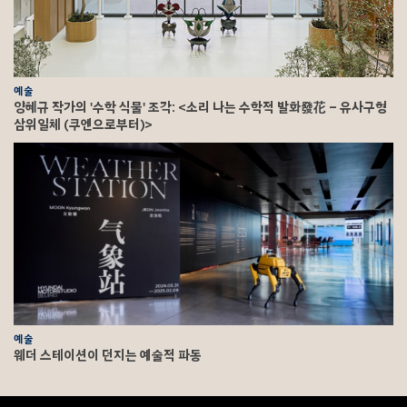
예술
양혜규 작가의 '수학 식물' 조각: <소리 나는 수학적 발화發花 – 유사구형
삼위일체 (쿠엔으로부터)>
예술
웨더 스테이션이 던지는 예술적 파동
F