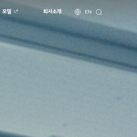
모델
회사소개
현
해
EN
검
외
대
색
법
자
인
동
사
차
이
월
트
드
찾
와
기
이
드
글
로
벌
네
비