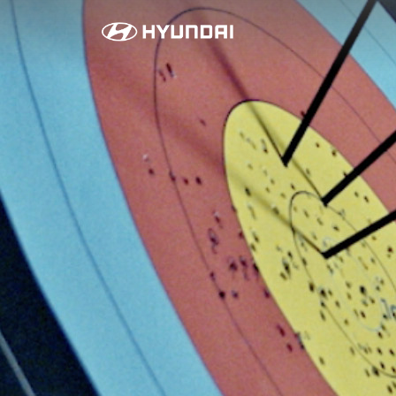
모
빌
리
티
기
술
로
금
빛
물
든
1
.
3
초