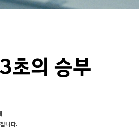
게
이
션
.3초의 승부
해
집니다.