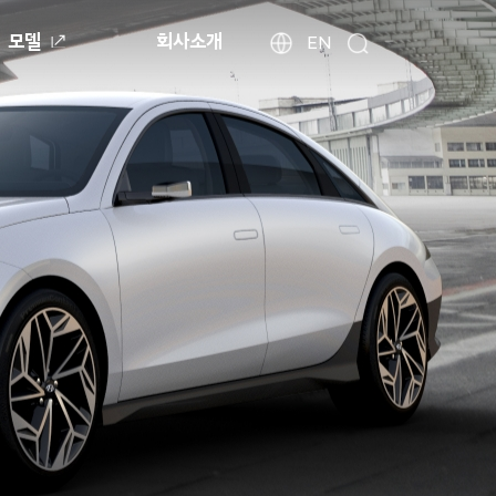
모델
회사소개
현
해
EN
검
외
대
색
법
자
인
동
사
차
이
월
트
드
찾
와
기
이
드
글
로
벌
네
비