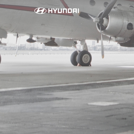
아
이
오
닉