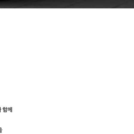
게
이
션
와 함께
을