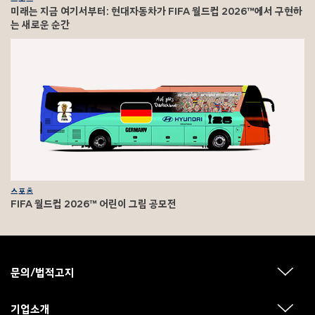
미래는 지금 여기서부터: 현대자동차가 FIFA 월드컵 2026™에서 구현하
는 새로운 순간
스포츠
FIFA 월드컵 2026™ 어린이 그림 공모전
F
o
o
문의/법적고지
하
t
위
메
e
뉴
기업소개
하