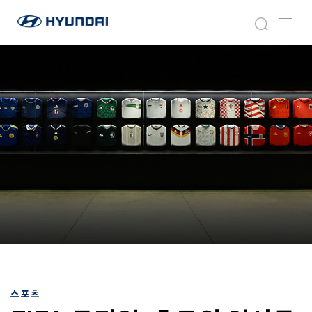
현
F
검
메
대
I
색
뉴
자
F
동
A
차
뮤
월
지
드
엄
와
:
이
축
드
구
글
의
로
역
벌
사
네
를
비
함
게
께
이
하
션
는
현
스포츠
대