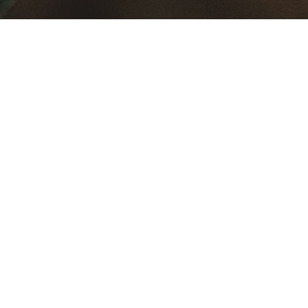
게
이
션