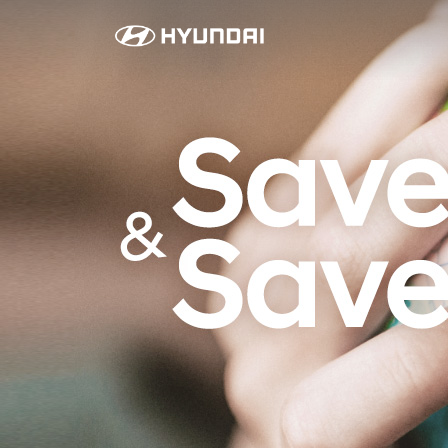
라
이
프
스
타
일