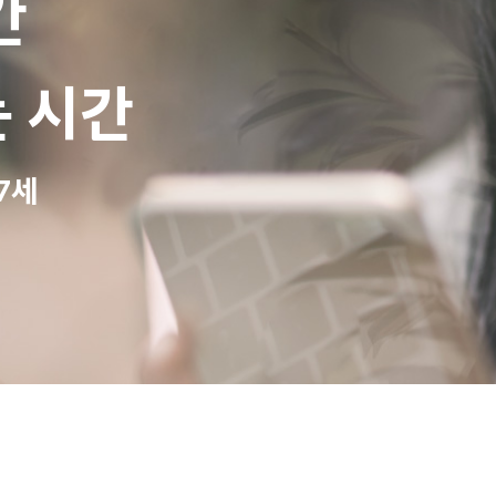
간
 시간
27세