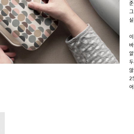
준
그
실
이
바
알
두
않
2
어