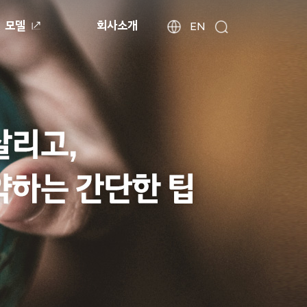
모델
회사소개
현
해
EN
검
외
대
색
법
자
인
동
사
차
이
월
트
드
찾
와
기
이
드
글
로
벌
네
비