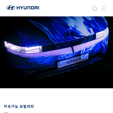
현
아
검
메
대
이
색
뉴
자
오
동
닉
차
월
드
와
이
드
글
로
벌
네
비
게
이
션
지속가능 모빌리티